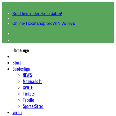
Seid live in der Halle dabei!
Online-Ticketshop proWIN Volleys
HomeLogo
Start
Bundesliga
NEWS
Mannschaft
SPIELE
Tickets
Tabelle
Sportstätten
Verein