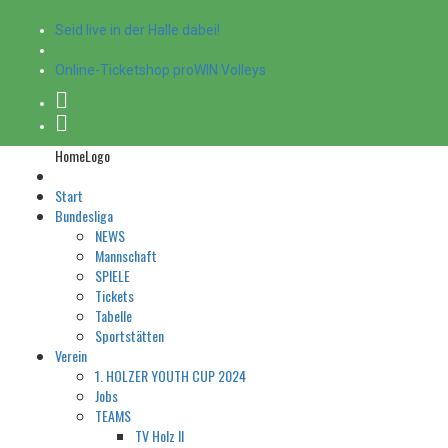
Seid live in der Halle dabei!
Online-Ticketshop proWIN Volleys
HomeLogo
Start
Bundesliga
NEWS
Mannschaft
SPIELE
Tickets
Tabelle
Sportstätten
Verein
1. HOLZER YOUTH CUP 2024
Jobs
TEAMS
TV Holz II