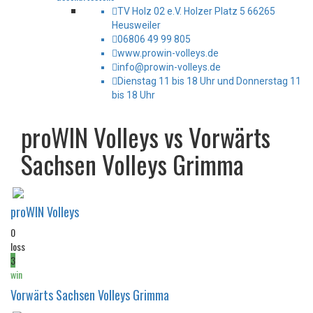
TV Holz 02 e.V. Holzer Platz 5 66265
Heusweiler
06806 49 99 805
www.prowin-volleys.de
info@prowin-volleys.de
Dienstag 11 bis 18 Uhr und Donnerstag 11
bis 18 Uhr
proWIN Volleys vs Vorwärts
Sachsen Volleys Grimma
proWIN Volleys
0
loss
3
win
Vorwärts Sachsen Volleys Grimma