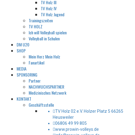
TV Holz III
TV Holz IV
TV Holz Jugend
Trainingszeiten
TV HOLZ
Ich will Volleyball spielen
Volleyball in Schulen
DM U20
SHOP
Mein Herz Mein Holz
Fanartikel
MEDIA
SPONSORING
Partner
NACHWUCHSPARTNER
Medizinisches Netzwerk
KONTAKT
Geschäftsstelle
TV Holz 02 e.V. Holzer Platz 5 66265
Heusweiler
06806 49 99 805
www.prowin-volleys.de