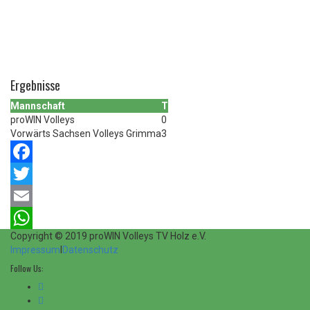
Ergebnisse
Mannschaft
T
proWIN Volleys
0
Vorwärts Sachsen Volleys Grimma
3
Facebook
Twitter
Email
Copyright © 2019 proWIN Volleys TV Holz e.V.
WhatsApp
Impressum
I
Datenschutz
Follow Us: