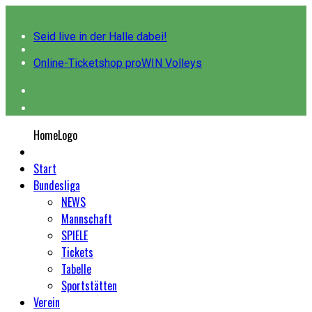
Seid live in der Halle dabei!
Online-Ticketshop proWIN Volleys
HomeLogo
Start
Bundesliga
NEWS
Mannschaft
SPIELE
Tickets
Tabelle
Sportstätten
Verein