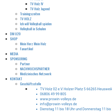
TV Holz IV
TV Holz Jugend
Trainingszeiten
TV HOLZ
Ich will Volleyball spielen
Volleyball in Schulen
DM U20
SHOP
Mein Herz Mein Holz
Fanartikel
MEDIA
SPONSORING
Partner
NACHWUCHSPARTNER
Medizinisches Netzwerk
KONTAKT
Geschäftsstelle
TV Holz 02 e.V. Holzer Platz 5 66265 Heusweil
06806 49 99 805
www.prowin-volleys.de
info@prowin-volleys.de
Dienstag 11 bis 18 Uhr und Donnerstag 11 bis