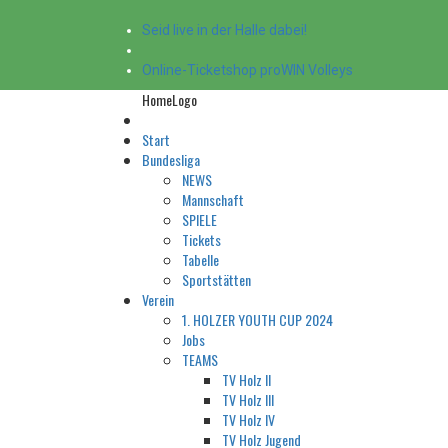
Seid live in der Halle dabei!
Online-Ticketshop proWIN Volleys
HomeLogo
Start
Bundesliga
NEWS
Mannschaft
SPIELE
Tickets
Tabelle
Sportstätten
Verein
1. HOLZER YOUTH CUP 2024
Jobs
TEAMS
TV Holz II
TV Holz III
TV Holz IV
TV Holz Jugend