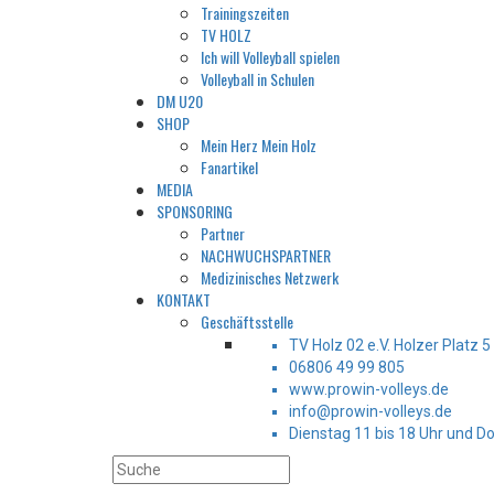
Trainingszeiten
TV HOLZ
Ich will Volleyball spielen
Volleyball in Schulen
DM U20
SHOP
Mein Herz Mein Holz
Fanartikel
MEDIA
SPONSORING
Partner
NACHWUCHSPARTNER
Medizinisches Netzwerk
KONTAKT
Geschäftsstelle
TV Holz 02 e.V. Holzer Platz 
06806 49 99 805
www.prowin-volleys.de
info@prowin-volleys.de
Dienstag 11 bis 18 Uhr und D