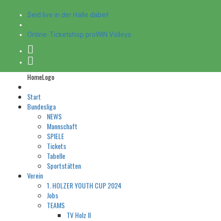
Seid live in der Halle dabei!
Online-Ticketshop proWIN Volleys
HomeLogo
Start
Bundesliga
NEWS
Mannschaft
SPIELE
Tickets
Tabelle
Sportstätten
Verein
1. HOLZER YOUTH CUP 2024
Jobs
TEAMS
TV Holz II