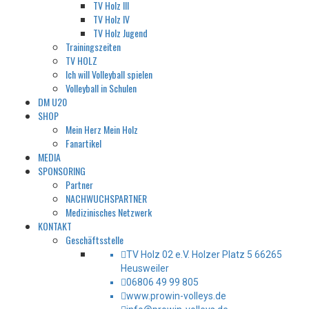
TV Holz III
TV Holz IV
TV Holz Jugend
Trainingszeiten
TV HOLZ
Ich will Volleyball spielen
Volleyball in Schulen
DM U20
SHOP
Mein Herz Mein Holz
Fanartikel
MEDIA
SPONSORING
Partner
NACHWUCHSPARTNER
Medizinisches Netzwerk
KONTAKT
Geschäftsstelle
TV Holz 02 e.V. Holzer Platz 5 66265
Heusweiler
06806 49 99 805
www.prowin-volleys.de