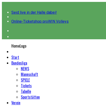
Seid live in der Halle dabei!
Online-Ticketshop proWIN Volleys
HomeLogo
Start
Bundesliga
NEWS
Mannschaft
SPIELE
Tickets
Tabelle
Sportstätten
Verein