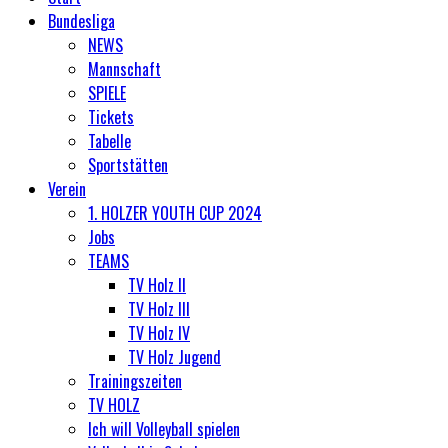
Bundesliga
NEWS
Mannschaft
SPIELE
Tickets
Tabelle
Sportstätten
Verein
1. HOLZER YOUTH CUP 2024
Jobs
TEAMS
TV Holz II
TV Holz III
TV Holz IV
TV Holz Jugend
Trainingszeiten
TV HOLZ
Ich will Volleyball spielen