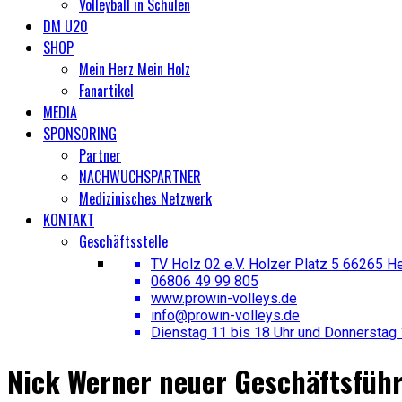
Volleyball in Schulen
DM U20
SHOP
Mein Herz Mein Holz
Fanartikel
MEDIA
SPONSORING
Partner
NACHWUCHSPARTNER
Medizinisches Netzwerk
KONTAKT
Geschäftsstelle
TV Holz 02 e.V. Holzer Platz 5 66265 H
06806 49 99 805
www.prowin-volleys.de
info@prowin-volleys.de
Dienstag 11 bis 18 Uhr und Donnerstag 
Nick Werner neuer Geschäftsführ