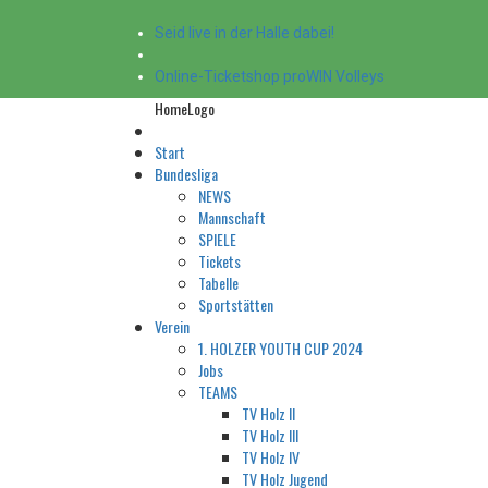
Seid live in der Halle dabei!
Online-Ticketshop proWIN Volleys
HomeLogo
Start
Bundesliga
NEWS
Mannschaft
SPIELE
Tickets
Tabelle
Sportstätten
Verein
1. HOLZER YOUTH CUP 2024
Jobs
TEAMS
TV Holz II
TV Holz III
TV Holz IV
TV Holz Jugend