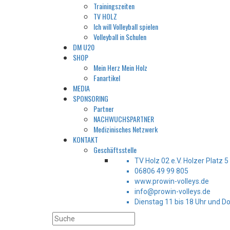
Trainingszeiten
TV HOLZ
Ich will Volleyball spielen
Volleyball in Schulen
DM U20
SHOP
Mein Herz Mein Holz
Fanartikel
MEDIA
SPONSORING
Partner
NACHWUCHSPARTNER
Medizinisches Netzwerk
KONTAKT
Geschäftsstelle
TV Holz 02 e.V. Holzer Platz 
06806 49 99 805
www.prowin-volleys.de
info@prowin-volleys.de
Dienstag 11 bis 18 Uhr und D