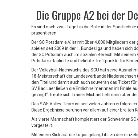
Die Gruppe A2 bei der D
Es sind noch zwei Tage bis die Bälle in der Sportschule 
präsentieren.
Der SC Potsdam e.V. ist mit über 4.000 Mitgliedern der
spielen seit 2009 in der 1. Bundesliga und haben sich d
der SC Potsdam auch im sozialen Bereich. Mit seinem K
Potsdam etablierte und beliebte Treffpunkte für Kinde
Der Volleyball-Nachwuchs des SCU hat seine Ausnahmes
18-Meisterschaft der Landesverbände Niedersachsen u
den Titel und damit auch auch souverän das Ticket für
SV Bad Laer ließen die Emlichheimerinnen im Finale au
gezeigt“, freute sich Trainer Michael Lehmann über den
Das SWE Volley-Team ist seit vielen Jahren erfolgreich
Diese Ergebnisse beruhen vor allem auf einer breiten 
Als vierte Mannschaft komplettiert der Schweriner SC 
vorgestellt.
Mit einem Klick auf die Logos gelangt ihr zu den einzel