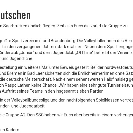
eutschen
in Saarbrücken endlich fliegen. Zeit also Euch die vorletzte Gruppe zu
 größte Sportverein im Land Brandenburg. Die Volleyballerinnen des Ver
ort in den vergangenen Jahren stark etabliert.
Neben dem Sport engagier
inderclub „Junior“ und dem Jugendclub „Off Line“ betreibt der Verein z
r und Jugendliche.
tellung ein weiteres Mal unter Beweis gestellt. Bei der nordwestdeut
nd Bremen in Bad Laer sicherten sich die Emlichheimerinnen ohne Sat
 die deutsche Meisterschaft.
Nach einem sehenswerten Halbfinalsieg g
ch Raspo Lathen keine Chance. „Wir haben eine sehr gute Turnierleistu
 Auftritt seines Teams in den insgesamt sieben Partien.
 in der Volleyballbundesliga und den nachfolgenden Spielklassen vertret
Kinder- und Jugendarbeit
die Gruppe A2. Den SSC haben wir Euch aber bereits in einem vorherige
nen Kadern.