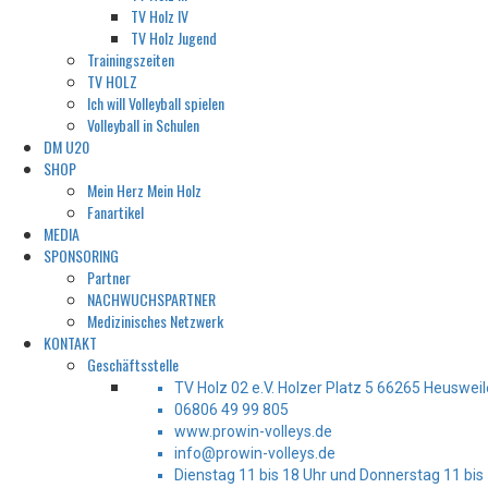
TV Holz IV
TV Holz Jugend
Trainingszeiten
TV HOLZ
Ich will Volleyball spielen
Volleyball in Schulen
DM U20
SHOP
Mein Herz Mein Holz
Fanartikel
MEDIA
SPONSORING
Partner
NACHWUCHSPARTNER
Medizinisches Netzwerk
KONTAKT
Geschäftsstelle
TV Holz 02 e.V. Holzer Platz 5 66265 Heusweil
06806 49 99 805
www.prowin-volleys.de
info@prowin-volleys.de
Dienstag 11 bis 18 Uhr und Donnerstag 11 bis