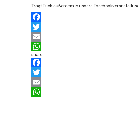
Tragt Euch außerdem in unsere Facebookveranstaltung
Facebook
Twitter
Email
share
WhatsApp
Facebook
Twitter
Email
WhatsApp