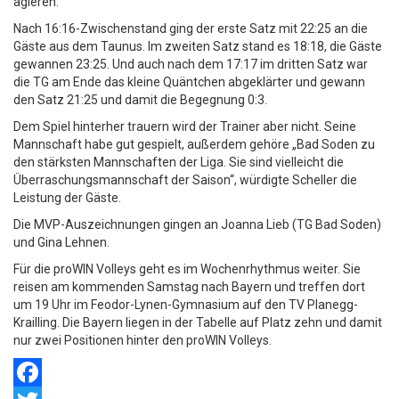
agieren.“
Nach 16:16-Zwischenstand ging der erste Satz mit 22:25 an die
Gäste aus dem Taunus. Im zweiten Satz stand es 18:18, die Gäste
gewannen 23:25. Und auch nach dem 17:17 im dritten Satz war
die TG am Ende das kleine Quäntchen abgeklärter und gewann
den Satz 21:25 und damit die Begegnung 0:3.
Dem Spiel hinterher trauern wird der Trainer aber nicht. Seine
Mannschaft habe gut gespielt, außerdem gehöre „Bad Soden zu
den stärksten Mannschaften der Liga. Sie sind vielleicht die
Überraschungsmannschaft der Saison“, würdigte Scheller die
Leistung der Gäste.
Die MVP-Auszeichnungen gingen an Joanna Lieb (TG Bad Soden)
und Gina Lehnen.
Für die proWIN Volleys geht es im Wochenrhythmus weiter. Sie
reisen am kommenden Samstag nach Bayern und treffen dort
um 19 Uhr im Feodor-Lynen-Gymnasium auf den TV Planegg-
Krailling. Die Bayern liegen in der Tabelle auf Platz zehn und damit
nur zwei Positionen hinter den proWIN Volleys.