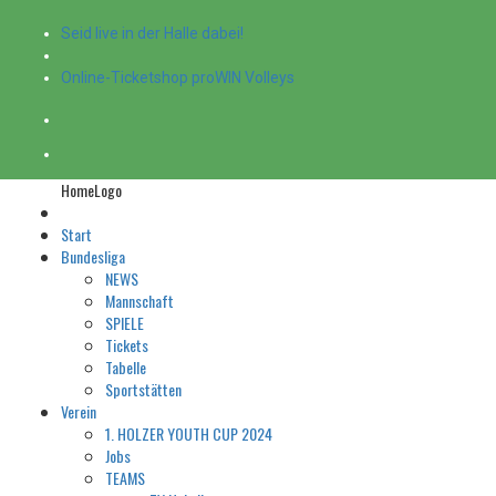
Seid live in der Halle dabei!
Online-Ticketshop proWIN Volleys
HomeLogo
Start
Bundesliga
NEWS
Mannschaft
SPIELE
Tickets
Tabelle
Sportstätten
Verein
1. HOLZER YOUTH CUP 2024
Jobs
TEAMS