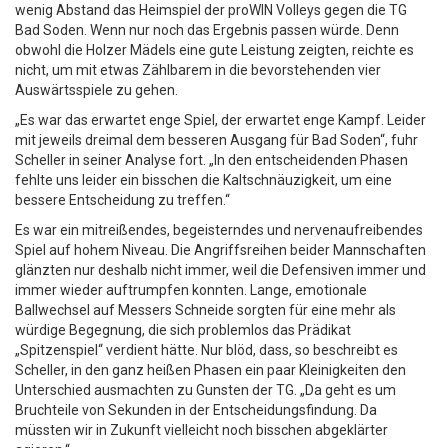
wenig Abstand das Heimspiel der proWIN Volleys gegen die TG
Bad Soden. Wenn nur noch das Ergebnis passen würde. Denn
obwohl die Holzer Mädels eine gute Leistung zeigten, reichte es
nicht, um mit etwas Zählbarem in die bevorstehenden vier
Auswärtsspiele zu gehen.
„Es war das erwartet enge Spiel, der erwartet enge Kampf. Leider
mit jeweils dreimal dem besseren Ausgang für Bad Soden“, fuhr
Scheller in seiner Analyse fort. „In den entscheidenden Phasen
fehlte uns leider ein bisschen die Kaltschnäuzigkeit, um eine
bessere Entscheidung zu treffen.“
Es war ein mitreißendes, begeisterndes und nervenaufreibendes
Spiel auf hohem Niveau. Die Angriffsreihen beider Mannschaften
glänzten nur deshalb nicht immer, weil die Defensiven immer und
immer wieder auftrumpfen konnten. Lange, emotionale
Ballwechsel auf Messers Schneide sorgten für eine mehr als
würdige Begegnung, die sich problemlos das Prädikat
„Spitzenspiel“ verdient hätte. Nur blöd, dass, so beschreibt es
Scheller, in den ganz heißen Phasen ein paar Kleinigkeiten den
Unterschied ausmachten zu Gunsten der TG. „Da geht es um
Bruchteile von Sekunden in der Entscheidungsfindung. Da
müssten wir in Zukunft vielleicht noch bisschen abgeklärter