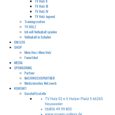
TV Holz II
TV Holz III
TV Holz IV
TV Holz Jugend
Trainingszeiten
TV HOLZ
Ich will Volleyball spielen
Volleyball in Schulen
DM U20
SHOP
Mein Herz Mein Holz
Fanartikel
MEDIA
SPONSORING
Partner
NACHWUCHSPARTNER
Medizinisches Netzwerk
KONTAKT
Geschäftsstelle
TV Holz 02 e.V. Holzer Platz 5 66265
Heusweiler
06806 49 99 805
www.prowin-volleys.de