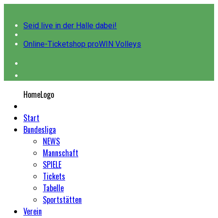
Seid live in der Halle dabei!
Online-Ticketshop proWIN Volleys
HomeLogo
Start
Bundesliga
NEWS
Mannschaft
SPIELE
Tickets
Tabelle
Sportstätten
Verein