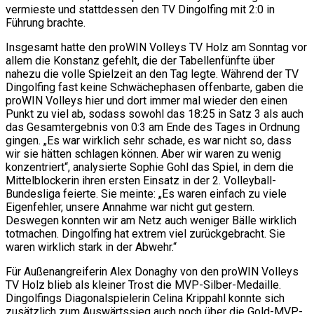
vermieste und stattdessen den TV Dingolfing mit 2:0 in
Führung brachte.
Insgesamt hatte den proWIN Volleys TV Holz am Sonntag vor
allem die Konstanz gefehlt, die der Tabellenfünfte über
nahezu die volle Spielzeit an den Tag legte. Während der TV
Dingolfing fast keine Schwächephasen offenbarte, gaben die
proWIN Volleys hier und dort immer mal wieder den einen
Punkt zu viel ab, sodass sowohl das 18:25 in Satz 3 als auch
das Gesamtergebnis von 0:3 am Ende des Tages in Ordnung
gingen. „Es war wirklich sehr schade, es war nicht so, dass
wir sie hätten schlagen können. Aber wir waren zu wenig
konzentriert“, analysierte Sophie Gohl das Spiel, in dem die
Mittelblockerin ihren ersten Einsatz in der 2. Volleyball-
Bundesliga feierte. Sie meinte: „Es waren einfach zu viele
Eigenfehler, unsere Annahme war nicht gut gestern.
Deswegen konnten wir am Netz auch weniger Bälle wirklich
totmachen. Dingolfing hat extrem viel zurückgebracht. Sie
waren wirklich stark in der Abwehr.“
Für Außenangreiferin Alex Donaghy von den proWIN Volleys
TV Holz blieb als kleiner Trost die MVP-Silber-Medaille.
Dingolfings Diagonalspielerin Celina Krippahl konnte sich
zusätzlich zum Auswärtssieg auch noch über die Gold-MVP-