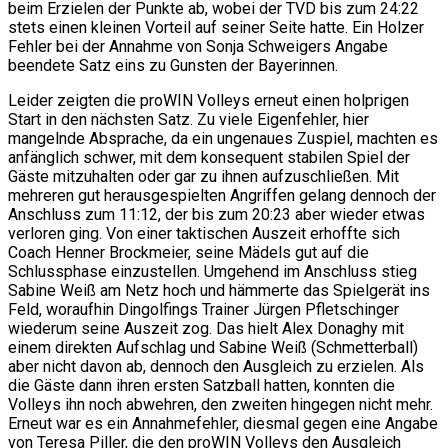
beim Erzielen der Punkte ab, wobei der TVD bis zum 24:22
stets einen kleinen Vorteil auf seiner Seite hatte. Ein Holzer
Fehler bei der Annahme von Sonja Schweigers Angabe
beendete Satz eins zu Gunsten der Bayerinnen.
Leider zeigten die proWIN Volleys erneut einen holprigen
Start in den nächsten Satz. Zu viele Eigenfehler, hier
mangelnde Absprache, da ein ungenaues Zuspiel, machten es
anfänglich schwer, mit dem konsequent stabilen Spiel der
Gäste mitzuhalten oder gar zu ihnen aufzuschließen. Mit
mehreren gut herausgespielten Angriffen gelang dennoch der
Anschluss zum 11:12, der bis zum 20:23 aber wieder etwas
verloren ging. Von einer taktischen Auszeit erhoffte sich
Coach Henner Brockmeier, seine Mädels gut auf die
Schlussphase einzustellen. Umgehend im Anschluss stieg
Sabine Weiß am Netz hoch und hämmerte das Spielgerät ins
Feld, woraufhin Dingolfings Trainer Jürgen Pfletschinger
wiederum seine Auszeit zog. Das hielt Alex Donaghy mit
einem direkten Aufschlag und Sabine Weiß (Schmetterball)
aber nicht davon ab, dennoch den Ausgleich zu erzielen. Als
die Gäste dann ihren ersten Satzball hatten, konnten die
Volleys ihn noch abwehren, den zweiten hingegen nicht mehr.
Erneut war es ein Annahmefehler, diesmal gegen eine Angabe
von Teresa Piller, die den proWIN Volleys den Ausgleich