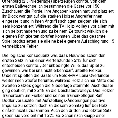
Offenburg (2:3-Niederlage) überzeugen konnte. Von dem
ersten Ballwechsel an bestimmten die Gäste vor 150
Zuschauern die Partie. Ihre Angaben kamen hart und platziert,
ihr Block war gut auf die starken Holzer Angreiferinnen
eingestellt und in ihren Angriffsschlägen zeigten sie sich
sehr konzentriert. Während die TV Holz-Volleys vor allem mit
sich selbst haderten und zu keinem Zeitpunkt wirklich die
eigenen Fähigkeiten abrufen konnten. Über das gesamte
Spiel produzierten sie alleine bei eigenem Aufschlag rund 15
vermeidbare Fehler.
Die logische Konsequenz war, dass Neuwied schon den
ersten Satz in nur einer Viertelstunde 25:13 für sich
entscheiden konnte. „Der unbedingte Wille, das Spiel zu
gewinnen, war bei uns nicht erkennbar“, urteilte Fielker.
Unbeirrt spielten die Gäste um Gold-MVP Lena Overländer
weiter ihren Stiefel herunter, während Holz sich nur Mitte des
zweiten Satzes gegen die Niederlage stemmte. Auch dieser
ging deutlich, mit 25:18 an die Deichstadtvolleys. Das Holzer
Trainerteam um Fielker und seinen Trainerkollegen Ralf
Dodler versuchte, mit Aufstellungs-Änderungen positive
Impulse zu setzen, doch an diesem Sonntag lief bei Holz
einfach nichts zusammen. Auch den dritten und letzten Satz
gaben sie verdient mit 15:25 ab. Schon nach knapp einer