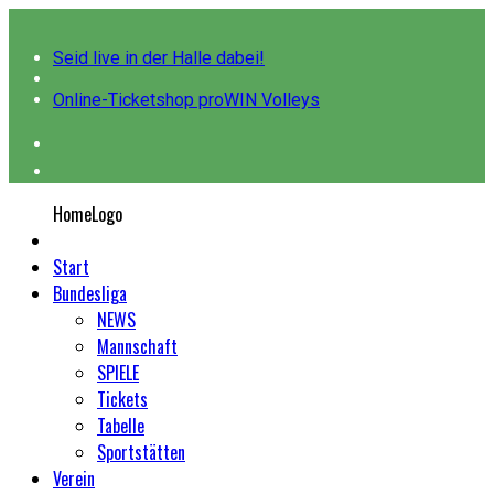
Seid live in der Halle dabei!
Online-Ticketshop proWIN Volleys
HomeLogo
Start
Bundesliga
NEWS
Mannschaft
SPIELE
Tickets
Tabelle
Sportstätten
Verein