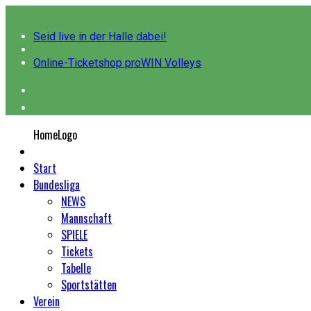
Seid live in der Halle dabei!
Online-Ticketshop proWIN Volleys
HomeLogo
Start
Bundesliga
NEWS
Mannschaft
SPIELE
Tickets
Tabelle
Sportstätten
Verein