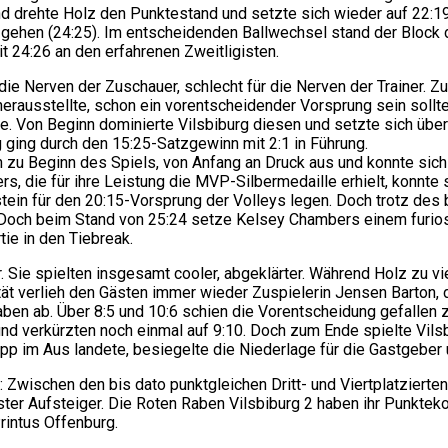
end drehte Holz den Punktestand und setzte sich wieder auf 22:
g gehen (24:25). Im entscheidenden Ballwechsel stand der Block 
t 24:26 an den erfahrenen Zweitligisten.
 die Nerven der Zuschauer, schlecht für die Nerven der Trainer. 
 herausstellte, schon ein vorentscheidender Vorsprung sein soll
. Von Beginn dominierte Vilsbiburg diesen und setzte sich über 2
 ging durch den 15:25-Satzgewinn mit 2:1 in Führung.
 zu Beginn des Spiels, von Anfang an Druck aus und konnte sich
s, die für ihre Leistung die MVP-Silbermedaille erhielt, konnt
tein für den 20:15-Vorsprung der Volleys legen. Doch trotz des
. Doch beim Stand von 25:24 setze Kelsey Chambers einem furio
tie in den Tiebreak.
 Sie spielten insgesamt cooler, abgeklärter. Während Holz zu vi
ität verlieh den Gästen immer wieder Zuspielerin Jensen Barto
ben ab. Über 8:5 und 10:6 schien die Vorentscheidung gefallen 
nd verkürzten noch einmal auf 9:10. Doch zum Ende spielte Vilsb
pp im Aus landete, besiegelte die Niederlage für die Gastgeber 
: Zwischen den bis dato punktgleichen Dritt- und Viertplatzierte
er Aufsteiger. Die Roten Raben Vilsbiburg 2 haben ihr Punktekon
rintus Offenburg.