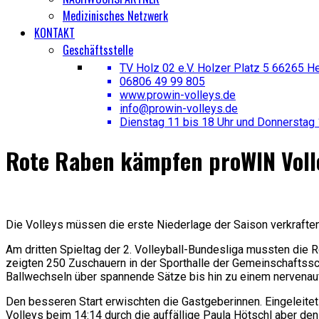
Medizinisches Netzwerk
KONTAKT
Geschäftsstelle
TV Holz 02 e.V. Holzer Platz 5 66265 H
06806 49 99 805
www.prowin-volleys.de
info@prowin-volleys.de
Dienstag 11 bis 18 Uhr und Donnerstag 
Rote Raben kämpfen proWIN Volle
Die Volleys müssen die erste Niederlage der Saison verkraften.
Am dritten Spieltag der 2. Volleyball-Bundesliga mussten die
zeigten 250 Zuschauern in der Sporthalle der Gemeinschaftssc
Ballwechseln über spannende Sätze bis hin zu einem nervenauf
Den besseren Start erwischten die Gastgeberinnen. Eingeleitet
Volleys beim 14:14 durch die auffällige Paula Hötschl aber de