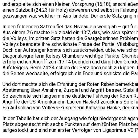
und erspielte sich einen kleinen Vorsprung (16:18), anschließ
einen Satzball (24:23 für Holz) abwehren und selbst in Führun
gezwungen war, welcher im Aus landete. Der erste Satz ging mi
In den folgenden Sätzen fiel das Niveau ein wenig ab – gut für
Aus einem 7:6 machte Holz bald ein 13:7, das, wie sich später
die Volleys. Im dritten Satz hatten die Gastgeberinnen Probleme
Volleys beendete ihre schwächste Phase der Partie. Vilsbiburg
Doch der Aufsteiger konnte sich zurückmelden, übte, wie schon
Diagonalangreiferin Kelsey Chambers wichtige Punkte. Chamber
erfolgreichen Angriff zum 17:14 beenden und damit den Grunds
Aufsteigers. Beim 24:24 schien der Satz doch noch zu kippen
die Seiten wechselte, erfolgreich ein Ende und schickte die Par
Und dort machte sich die Erfahrung der Roten Raben bemerkbar.
Abstimmung über Annahme, Zuspiel und Angriff besser. Stabil
So zeichnete sich langsam eine deutliche Führung der Roten Ra
Angriffe der US-Amerikanerin Lauren Hackett zurück ins Spiel u
Ein Aufschlag von Volleys-Zuspielerin Katharina Hanke, der kna
In der Tabelle hat sich der Ausgang wie folgt niedergeschlagen
Platz abgerutscht mit sechs Punkten auf dem fünften Platz best
aufgestockt und sind nun erster Verfolger von Ligaprimus VC P