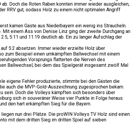
19 ab. Doch die Roten Raben konnten immer wieder ausgleichen,
der RRV gut, sodass Holz zu einem nicht optimalen Angriff
Zuerst kamen Gäste aus Niederbayern ein wenig ins Straucheln.
te. Mit einem Ass von Denise Linz ging der zweite Durchgang an
:5, 5:11 und 11:19 deutlich ab. Ein zu langer Aufschlag der
 auf 5:2 absetzen. Immer wieder erzielte Holz über
e so zum Beispiel einen umkämpften Ballwechsel mit einem
 beruhigenden Vorsprungs flatterten die Nerven des
sen Ballwechsel, bei dem das Spielgerät insgesamt zwölf Mal
ele eigene Fehler produzierte, stimmte bei den Gästen die
n, die auch die MVP-Gold-Auszeichnung zugesprochen bekam.
zu sein. Doch die Volleys kämpften sich besonders über
iburg sich in souveräner Weise vier Punkte in Folge heraus.
und den hart erkämpften Sieg für die Bayern.
n liegen nun drei Plätze. Die proWIN Volleys TV Holz sind einen
to mit dem dritten Sieg im dritten Spiel auf sieben