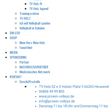
TV Holz IV
TV Holz Jugend
Trainingszeiten
TV HOLZ
Ich will Volleyball spielen
Volleyball in Schulen
DM U20
SHOP
Mein Herz Mein Holz
Fanartikel
MEDIA
SPONSORING
Partner
NACHWUCHSPARTNER
Medizinisches Netzwerk
KONTAKT
Geschäftsstelle
TV Holz 02 e.V. Holzer Platz 5 66265 Heusweil
06806 49 99 805
www.prowin-volleys.de
info@prowin-volleys.de
Dienstag 11 bis 18 Uhr und Donnerstag 11 bis