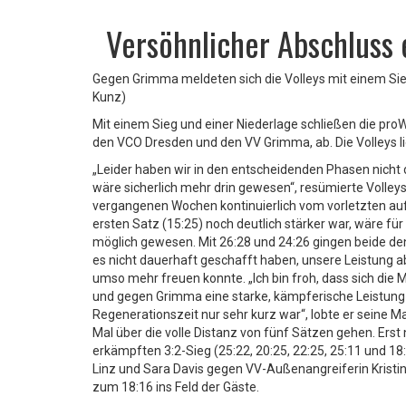
Versöhnlicher Abschluss
Gegen Grimma meldeten sich die Volleys mit einem Sieg
Kunz)
Mit einem Sieg und einer Niederlage schließen die pr
den VCO Dresden und den VV Grimma, ab. Die Volleys lie
„Leider haben wir in den entscheidenden Phasen nicht 
wäre sicherlich mehr drin gewesen“, resümierte Volleys
vergangenen Wochen kontinuierlich vom vorletzten au
ersten Satz (15:25) noch deutlich stärker war, wäre fü
möglich gewesen. Mit 26:28 und 24:26 gingen beide den
es nicht dauerhaft geschafft haben, unsere Leistung a
umso mehr freuen konnte. „Ich bin froh, dass sich di
und gegen Grimma eine starke, kämpferische Leistung
Regenerationszeit nur sehr kurz war“, lobte er seine
Mal über die volle Distanz von fünf Sätzen gehen. Ers
erkämpften 3:2-Sieg (25:22, 20:25, 22:25, 25:11 und 1
Linz und Sara Davis gegen VV-Außenangreiferin Kristin 
zum 18:16 ins Feld der Gäste.