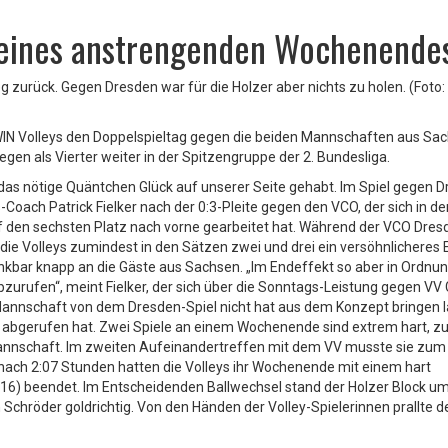
 eines anstrengenden Wochenende
 zurück. Gegen Dresden war für die Holzer aber nichts zu holen. (Foto:
oWIN Volleys den Doppelspieltag gegen die beiden Mannschaften aus Sa
gen als Vierter weiter in der Spitzengruppe der 2. Bundesliga.
das nötige Quäntchen Glück auf unserer Seite gehabt. Im Spiel gegen 
-Coach Patrick Fielker nach der 0:3-Pleite gegen den VCO, der sich in de
f den sechsten Platz nach vorne gearbeitet hat. Während der VCO Dres
r die Volleys zumindest in den Sätzen zwei und drei ein versöhnlicheres
kbar knapp an die Gäste aus Sachsen. „Im Endeffekt so aber in Ordnung
bzurufen“, meint Fielker, der sich über die Sonntags-Leistung gegen V
e Mannschaft von dem Dresden-Spiel nicht hat aus dem Konzept bringen 
 abgerufen hat. Zwei Spiele an einem Wochenende sind extrem hart, z
 Mannschaft. Im zweiten Aufeinandertreffen mit dem VV musste sie zum
t nach 2:07 Stunden hatten die Volleys ihr Wochenende mit einem hart
8:16) beendet. Im Entscheidenden Ballwechsel stand der Holzer Block u
Schröder goldrichtig. Von den Händen der Volley-Spielerinnen prallte de