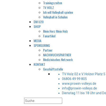
Trainingszeiten
TV HOLZ
Ich will Volleyball spielen
Volleyball in Schulen
DM U20
SHOP
Mein Herz Mein Holz
Fanartikel
MEDIA
SPONSORING
Partner
NACHWUCHSPARTNER
Medizinisches Netzwerk
KONTAKT
Geschäftsstelle
TV Holz 02 e.V. Holzer Platz 
06806 49 99 805
www.prowin-volleys.de
info@prowin-volleys.de
Dienstag 11 bis 18 Uhr und D