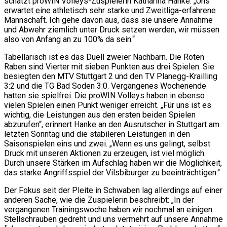
schätzt proWIN Volleys-Zuspielerin Katharina Hanke. „Uns
erwartet eine athletisch sehr starke und Zweitliga-erfahrene
Mannschaft. Ich gehe davon aus, dass sie unsere Annahme
und Abwehr ziemlich unter Druck setzen werden, wir müssen
also von Anfang an zu 100% da sein.“
Tabellarisch ist es das Duell zweier Nachbarn. Die Roten
Raben sind Vierter mit sieben Punkten aus drei Spielen. Sie
besiegten den MTV Stuttgart 2 und den TV Planegg-Krailling
3:2 und die TG Bad Soden 3:0. Vergangenes Wochenende
hatten sie spielfrei. Die proWIN Volleys haben in ebenso
vielen Spielen einen Punkt weniger erreicht. „Für uns ist es
wichtig, die Leistungen aus den ersten beiden Spielen
abzurufen“, erinnert Hanke an den Ausrutscher in Stuttgart am
letzten Sonntag und die stabileren Leistungen in den
Saisonspielen eins und zwei. „Wenn es uns gelingt, selbst
Druck mit unseren Aktionen zu erzeugen, ist viel möglich.
Durch unsere Stärken im Aufschlag haben wir die Möglichkeit,
das starke Angriffsspiel der Vilsbiburger zu beeinträchtigen.“
Der Fokus seit der Pleite in Schwaben lag allerdings auf einer
anderen Sache, wie die Zuspielerin beschreibt: „In der
vergangenen Trainingswoche haben wir nochmal an einigen
Stellschrauben gedreht und uns vermehrt auf unsere Annahme