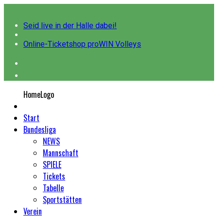
Seid live in der Halle dabei!
Online-Ticketshop proWIN Volleys
HomeLogo
Start
Bundesliga
NEWS
Mannschaft
SPIELE
Tickets
Tabelle
Sportstätten
Verein