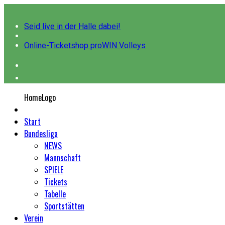
Seid live in der Halle dabei!
Online-Ticketshop proWIN Volleys
HomeLogo
Start
Bundesliga
NEWS
Mannschaft
SPIELE
Tickets
Tabelle
Sportstätten
Verein