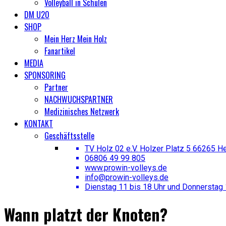
Volleyball in Schulen
DM U20
SHOP
Mein Herz Mein Holz
Fanartikel
MEDIA
SPONSORING
Partner
NACHWUCHSPARTNER
Medizinisches Netzwerk
KONTAKT
Geschäftsstelle
TV Holz 02 e.V. Holzer Platz 5 66265 H
06806 49 99 805
www.prowin-volleys.de
info@prowin-volleys.de
Dienstag 11 bis 18 Uhr und Donnerstag 
Wann platzt der Knoten?