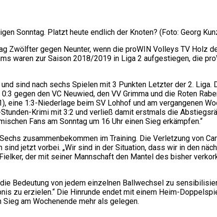
igen Sonntag. Platzt heute endlich der Knoten? (Foto: Georg Kun
tag Zwölfter gegen Neunter, wenn die proWIN Volleys TV Holz de
 waren zur Saison 2018/2019 in Liga 2 aufgestiegen, die proWI
nd sind nach sechs Spielen mit 3 Punkten Letzter der 2. Liga. D
s 0:3 gegen den VC Neuwied, den VV Grimma und die Roten Raben 
3:1), eine 1:3-Niederlage beim SV Lohhof und am vergangenen W
tunden-Krimi mit 3:2 und verließ damit erstmals die Abstiegsr
eimischen Fans am Sonntag um 16 Uhr einen Sieg erkämpfen.“
n Sechs zusammenbekommen im Training. Die Verletzung von Caro
sind jetzt vorbei. „Wir sind in der Situation, dass wir in den 
 Fielker, der mit seiner Mannschaft den Mantel des bisher verko
ür die Bedeutung von jedem einzelnen Ballwechsel zu sensibilisi
bnis zu erzielen.“ Die Hinrunde endet mit einem Heim-Doppelsp
in Sieg am Wochenende mehr als gelegen.