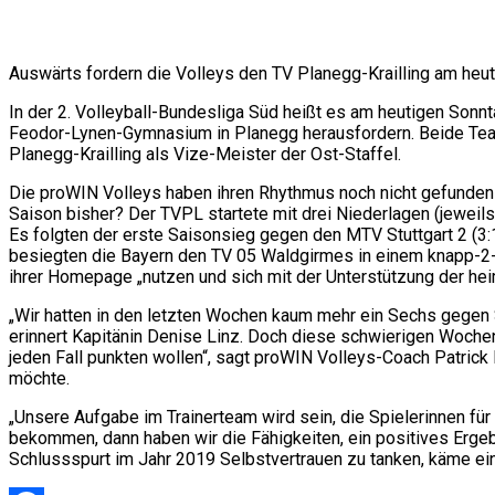
Auswärts fordern die Volleys den TV Planegg-Krailling am heut
In der 2. Volleyball-Bundesliga Süd heißt es am heutigen Sonn
Feodor-Lynen-Gymnasium in Planegg herausfordern. Beide Teams
Planegg-Krailling als Vize-Meister der Ost-Staffel.
Die proWIN Volleys haben ihren Rhythmus noch nicht gefunden u
Saison bisher? Der TVPL startete mit drei Niederlagen (jeweil
Es folgten der erste Saisonsieg gegen den MTV Stuttgart 2 (
besiegten die Bayern den TV 05 Waldgirmes in einem knapp-2-S
ihrer Homepage „nutzen und sich mit der Unterstützung der h
„Wir hatten in den letzten Wochen kaum mehr ein Sechs gege
erinnert Kapitänin Denise Linz. Doch diese schwierigen Wochen 
jeden Fall punkten wollen“, sagt proWIN Volleys-Coach Patrick
möchte.
„Unsere Aufgabe im Trainerteam wird sein, die Spielerinnen f
bekommen, dann haben wir die Fähigkeiten, ein positives Erge
Schlussspurt im Jahr 2019 Selbstvertrauen zu tanken, käme e