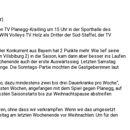
z)
n TV Planegg-Krailling um 15 Uhr in der Sporthalle des
N Volleys TV Holz als Dritter der Süd-Staffel, der TV
er Konkurrent aus Bayern hat 2 Punkte mehr. Wie lief seine
Vilsbiburg 2) in die Saison, kam dann aber besser ins Laufen.
ochenende auch der erste Auswärtssieg. Letzten Samstag
änge. Die Sonntags-Partie möchten die Gastgeberinnen laut
, dazu mindestens zwei bis drei Dauerkranke pro Woche“,
nächsten Wochen, angefangen mit dem Spiel gegen Planegg, auf
rksten Saisonstarts bis zur Weihnachtspause abstreifen
eren, ohne dass wir verkrampfen. Wenn wir das umgesetzt
ieltag am letzten Wochenende vor Weihnachten. Um für den