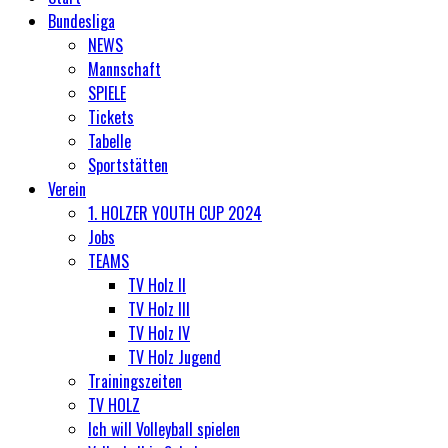
Bundesliga
NEWS
Mannschaft
SPIELE
Tickets
Tabelle
Sportstätten
Verein
1. HOLZER YOUTH CUP 2024
Jobs
TEAMS
TV Holz II
TV Holz III
TV Holz IV
TV Holz Jugend
Trainingszeiten
TV HOLZ
Ich will Volleyball spielen