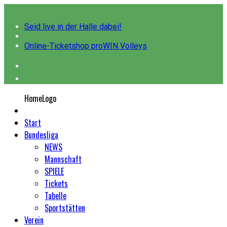
Seid live in der Halle dabei!
Online-Ticketshop proWIN Volleys
HomeLogo
Start
Bundesliga
NEWS
Mannschaft
SPIELE
Tickets
Tabelle
Sportstätten
Verein