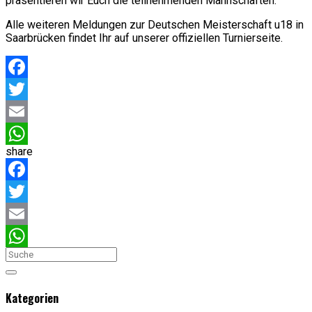
präsentieren wir Euch die teilnehmenden Mannschaften.
Alle weiteren Meldungen zur Deutschen Meisterschaft u18 in
Saarbrücken findet Ihr auf unserer offiziellen Turnierseite.
Facebook
Twitter
Email
share
WhatsApp
Facebook
Twitter
Email
WhatsApp
Kategorien