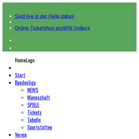
Seid live in der Halle dabei!
Online-Ticketshop proWIN Volleys
HomeLogo
Start
Bundesliga
NEWS
Mannschaft
SPIELE
Tickets
Tabelle
Sportstätten
Verein