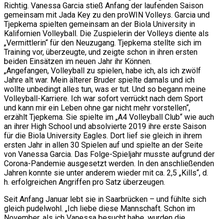
Richtig. Vanessa Garcia stieß Anfang der laufenden Saison
gemeinsam mit Jada Key zu den proWIN Volleys. Garcia und
Tjepkema spielten gemeinsam an der Biola University in
Kalifornien Volleyball. Die Zuspielerin der Volleys diente als
„Vermittlerin“ für den Neuzugang. Tjepkema stellte sich im
Training vor, überzeugte, und zeigte schon in ihren ersten
beiden Einsätzen im neuen Jahr ihr Können.
„Angefangen, Volleyball zu spielen, habe ich, als ich zwölf
Jahre alt war. Mein älterer Bruder spielte damals und ich
wollte unbedingt alles tun, was er tut. Und so begann meine
Volleyball-Karriere. Ich war sofort verrückt nach dem Sport
und kann mir ein Leben ohne gar nicht mehr vorstellen“,
erzählt Tjepkema. Sie spielte im „A4 Volleyball Club“ wie auch
an ihrer High School und absolvierte 2019 ihre erste Saison
für die Biola University Eagles. Dort lief sie gleich in ihrem
ersten Jahr in allen 30 Spielen auf und spielte an der Seite
von Vanessa Garcia. Das Folge-Spieljahr musste aufgrund der
Corona-Pandemie ausgesetzt werden. In den anschließenden
Jahren konnte sie unter anderem wieder mit ca. 2,5 „Kills“, d.
h. erfolgreichen Angriffen pro Satz überzeugen.
Seit Anfang Januar lebt sie in Saarbrücken – und fühlte sich
gleich pudelwohl. „Ich liebe diese Mannschaft. Schon im
November, als ich Vanessa besucht habe, wurden die