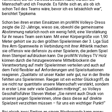
Mannschaft und ich Freunde. Es fühlte sich an, als ob ich
schon Teil des Teams wäre, bevor ich es tatsächlich war“,
berichtet Tjepkema.
Schon bei ihren ersten Einsätzen im proWIN Volleys-Dress
zeigte die 22-Jährige, wieso sie, obwohl die gemeinsame
Abstimmung natürlich noch ein wenig fehlt, eine Verstärkung
für ihr neues Team sein kann. Mit einer Körpergröße von 1,90
Meter gehört sie zu den größten Spielerinnen der 3. Liga Süd.
Ihre Arm-Spannweite in Verbindung mit ihrer Athletik machen
sie offensiv wie defensiv zu einer Spielerin, die jedem Spiel
ihren Stempel aufdrücken kann. Die proWIN Volleys TV Holz
können durch die hinzugewonnene Mittelblockerin die
Verantwortung auf mehr Spielerinnen verteilen und auch auf
dem Feld flexibler auf Anforderungen und Spielsituationen
reagieren. „Qualitativ ist unser Kader sehr gut, nur in der Breite
fehlten uns Spielerinnen. Raegan ist ein echter Glücksgriff, da
sie nicht nur quantitativ unsere Mannschaft verstärkt, sondern
in erster Linie sehr viele Qualitäten mitbringt“, so Volleys
Geschäftsführer Steven Weber. „Sie nimmt auch Druck von
unseren jungen Spielerinnen, ohne dass diese auf direkte
Spielzeit verzichten müssen – für uns ein wichtiger Punkt!“
Bei gleich zwei Partien an einem Wochenende kann genau