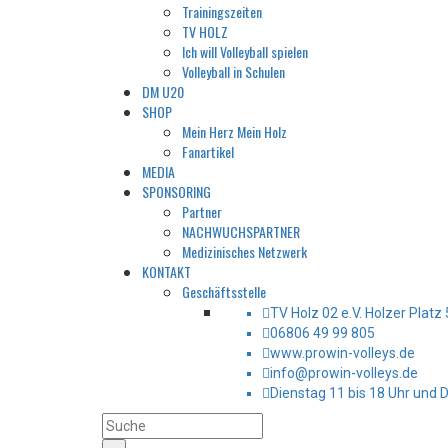
Trainingszeiten
TV HOLZ
Ich will Volleyball spielen
Volleyball in Schulen
DM U20
SHOP
Mein Herz Mein Holz
Fanartikel
MEDIA
SPONSORING
Partner
NACHWUCHSPARTNER
Medizinisches Netzwerk
KONTAKT
Geschäftsstelle
TV Holz 02 e.V. Holzer Plat
06806 49 99 805
www.prowin-volleys.de
info@prowin-volleys.de
Dienstag 11 bis 18 Uhr und 