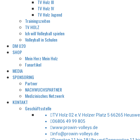
TV Holz III
TV Holz IV
TV Holz Jugend
Trainingszeiten
TV HOLZ
Ich will Volleyball spielen
Volleyball in Schulen
DM U20
SHOP
Mein Herz Mein Holz
Fanartikel
MEDIA
SPONSORING
Partner
NACHWUCHSPARTNER
Medizinisches Netzwerk
KONTAKT
Geschäftsstelle
TV Holz 02 e.V. Holzer Platz 5 66265 Heuswei
06806 49 99 805
www.prowin-volleys.de
info@prowin-volleys.de