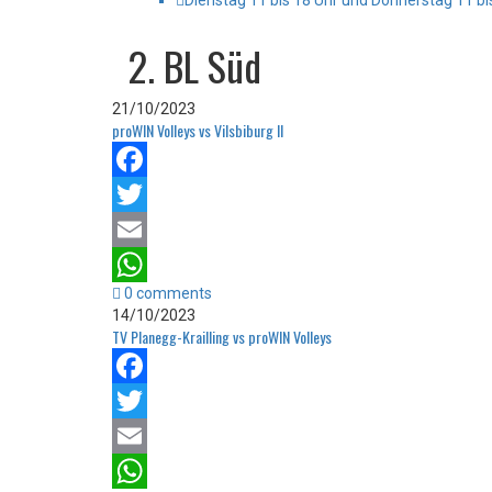
Dienstag 11 bis 18 Uhr und Donnerstag 11 bi
2. BL Süd
21/10/2023
proWIN Volleys vs Vilsbiburg II
Facebook
Twitter
Email
0 comments
WhatsApp
14/10/2023
TV Planegg-Krailling vs proWIN Volleys
Facebook
Twitter
Email