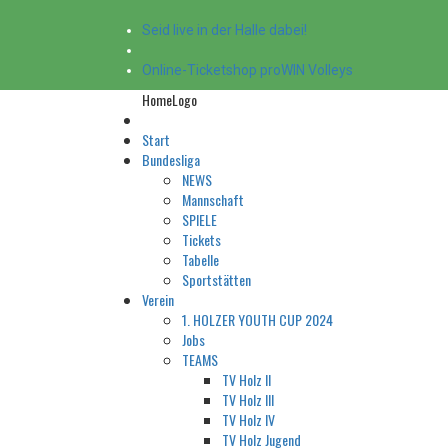
Seid live in der Halle dabei!
Online-Ticketshop proWIN Volleys
HomeLogo
Start
Bundesliga
NEWS
Mannschaft
SPIELE
Tickets
Tabelle
Sportstätten
Verein
1. HOLZER YOUTH CUP 2024
Jobs
TEAMS
TV Holz II
TV Holz III
TV Holz IV
TV Holz Jugend