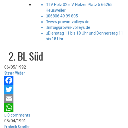
TV Holz 02 e.V. Holzer Platz 5 66265
Heusweiler
06806 49 99 805
www.prowin-volleys.de
info@prowin-volleys.de
Dienstag 11 bis 18 Uhr und Donnerstag 11
bis 18 Uhr
2. BL Süd
06/05/1992
Steven Weber
Facebook
Twitter
Email
0 comments
WhatsApp
05/04/1991
Frederik Scheller