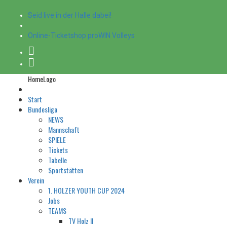
Seid live in der Halle dabei!
Online-Ticketshop proWIN Volleys
HomeLogo
Start
Bundesliga
NEWS
Mannschaft
SPIELE
Tickets
Tabelle
Sportstätten
Verein
1. HOLZER YOUTH CUP 2024
Jobs
TEAMS
TV Holz II