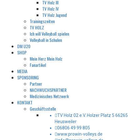
TV Holz III
TV Holz IV
TV Holz Jugend
Trainingszeiten
TV HOLZ
Ich will Volleyball spielen
Volleyball in Schulen
DM U20
SHOP
Mein Herz Mein Holz
Fanartikel
MEDIA
SPONSORING
Partner
NACHWUCHSPARTNER
Medizinisches Netzwerk
KONTAKT
Geschäftsstelle
TV Holz 02 e.V. Holzer Platz 5 66265
Heusweiler
06806 49 99 805
www.prowin-volleys.de