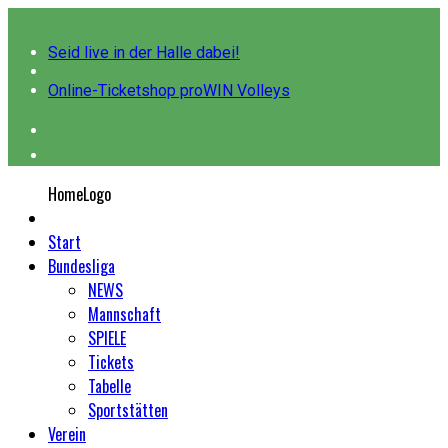
Seid live in der Halle dabei!
Online-Ticketshop proWIN Volleys
HomeLogo
Start
Bundesliga
NEWS
Mannschaft
SPIELE
Tickets
Tabelle
Sportstätten
Verein