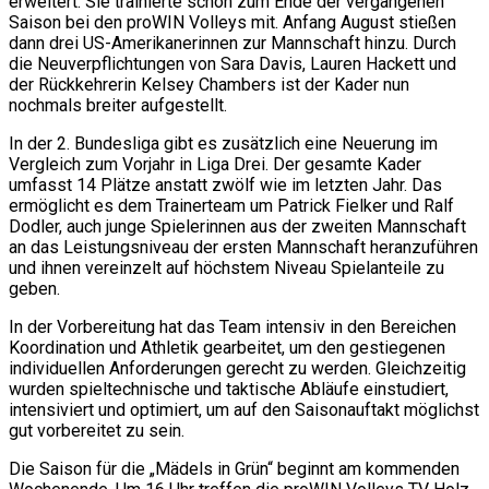
erweitert. Sie trainierte schon zum Ende der vergangenen
Saison bei den proWIN Volleys mit. Anfang August stießen
dann drei US-Amerikanerinnen zur Mannschaft hinzu. Durch
die Neuverpflichtungen von Sara Davis, Lauren Hackett und
der Rückkehrerin Kelsey Chambers ist der Kader nun
nochmals breiter aufgestellt.
In der 2. Bundesliga gibt es zusätzlich eine Neuerung im
Vergleich zum Vorjahr in Liga Drei. Der gesamte Kader
umfasst 14 Plätze anstatt zwölf wie im letzten Jahr. Das
ermöglicht es dem Trainerteam um Patrick Fielker und Ralf
Dodler, auch junge Spielerinnen aus der zweiten Mannschaft
an das Leistungsniveau der ersten Mannschaft heranzuführen
und ihnen vereinzelt auf höchstem Niveau Spielanteile zu
geben.
In der Vorbereitung hat das Team intensiv in den Bereichen
Koordination und Athletik gearbeitet, um den gestiegenen
individuellen Anforderungen gerecht zu werden. Gleichzeitig
wurden spieltechnische und taktische Abläufe einstudiert,
intensiviert und optimiert, um auf den Saisonauftakt möglichst
gut vorbereitet zu sein.
Die Saison für die „Mädels in Grün“ beginnt am kommenden