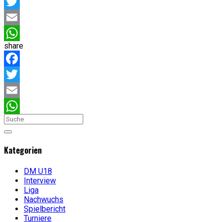
Facebook
Twitter
Email
share
WhatsApp
Facebook
Twitter
Email
WhatsApp
Kategorien
DM U18
Interview
Liga
Nachwuchs
Spielbericht
Turniere