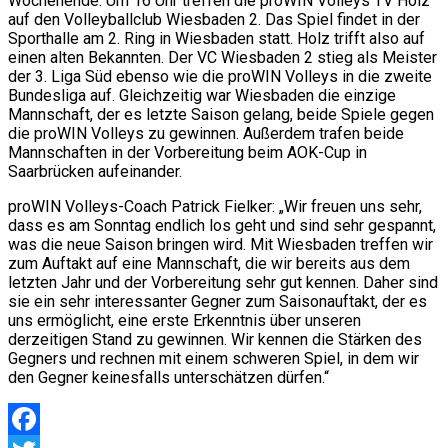
Wochenende. Um 16 Uhr treffen die proWIN Volleys TV Holz
auf den Volleyballclub Wiesbaden 2. Das Spiel findet in der
Sporthalle am 2. Ring in Wiesbaden statt. Holz trifft also auf
einen alten Bekannten. Der VC Wiesbaden 2 stieg als Meister
der 3. Liga Süd ebenso wie die proWIN Volleys in die zweite
Bundesliga auf. Gleichzeitig war Wiesbaden die einzige
Mannschaft, der es letzte Saison gelang, beide Spiele gegen
die proWIN Volleys zu gewinnen. Außerdem trafen beide
Mannschaften in der Vorbereitung beim AOK-Cup in
Saarbrücken aufeinander.
proWIN Volleys-Coach Patrick Fielker: „Wir freuen uns sehr,
dass es am Sonntag endlich los geht und sind sehr gespannt,
was die neue Saison bringen wird. Mit Wiesbaden treffen wir
zum Auftakt auf eine Mannschaft, die wir bereits aus dem
letzten Jahr und der Vorbereitung sehr gut kennen. Daher sind
sie ein sehr interessanter Gegner zum Saisonauftakt, der es
uns ermöglicht, eine erste Erkenntnis über unseren
derzeitigen Stand zu gewinnen. Wir kennen die Stärken des
Gegners und rechnen mit einem schweren Spiel, in dem wir
den Gegner keinesfalls unterschätzen dürfen.“