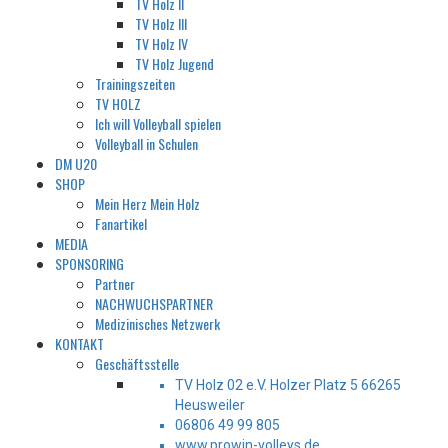
TV Holz II
TV Holz III
TV Holz IV
TV Holz Jugend
Trainingszeiten
TV HOLZ
Ich will Volleyball spielen
Volleyball in Schulen
DM U20
SHOP
Mein Herz Mein Holz
Fanartikel
MEDIA
SPONSORING
Partner
NACHWUCHSPARTNER
Medizinisches Netzwerk
KONTAKT
Geschäftsstelle
TV Holz 02 e.V. Holzer Platz 5 66265
Heusweiler
06806 49 99 805
www.prowin-volleys.de