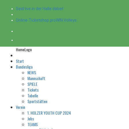
Seid live in der Halle dabei!
Online-Ticketshop proWIN Volleys
HomeLogo
Start
Bundesliga
NEWS
Mannschaft
SPIELE
Tickets
Tabelle
Sportstätten
Verein
1. HOLZER YOUTH CUP 2024
Jobs
TEAMS