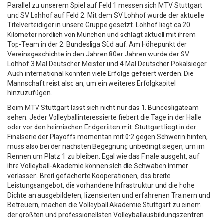
Parallel zu unserem Spiel auf Feld 1 messen sich MTV Stuttgart
und SV Lohhof auf Feld 2. Mit dem SV Lohhof wurde der aktuelle
Titelverteidiger in unsere Gruppe gesetzt. Lohhof liegt ca 20
Kilometer nördlich von München und schlägt aktuell mit ihrem
Top-Team in der 2. Bundesliga Süd auf.
Am Höhepunkt der
Vereinsgeschichte in den Jahren 80er Jahren wurde der SV
Lohhof 3 Mal Deutscher Meister und 4 Mal Deutscher Pokalsieger.
Auch international konnten viele Erfolge gefeiert werden. Die
Mannschaft reist also an, um ein weiteres Erfolgkapitel
hinzuzufügen.
Beim MTV Stuttgart lässt sich nicht nur das 1. Bundesligateam
sehen. Jeder Volleyballinteressierte fiebert die Tage in der Halle
oder vor den heimischen Endgeräten mit: Stuttgart liegt in der
Finalserie der Playoffs momentan mit 0:2 gegen Schwerin hinten,
muss also bei der nächsten Begegnung unbedingt siegen, um im
Rennen um Platz 1 zu bleiben. Egal wie das Finale ausgeht, auf
ihre Volleyball-Akademie können sich die Schwaben immer
verlassen.
Breit gefächerte Kooperationen, das breite
Leistungsangebot, die vorhandene Infrastruktur und die hohe
Dichte an ausgebildeten, lizensierten und erfahrenen Trainern und
Betreuern, machen die Volleyball Akademie Stuttgart zu einem
der größten und professionellsten Volleyballausbildungszentren