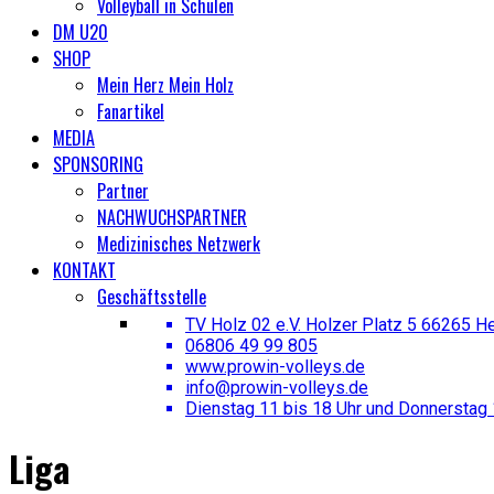
Volleyball in Schulen
DM U20
SHOP
Mein Herz Mein Holz
Fanartikel
MEDIA
SPONSORING
Partner
NACHWUCHSPARTNER
Medizinisches Netzwerk
KONTAKT
Geschäftsstelle
TV Holz 02 e.V. Holzer Platz 5 66265 H
06806 49 99 805
www.prowin-volleys.de
info@prowin-volleys.de
Dienstag 11 bis 18 Uhr und Donnerstag 
Liga