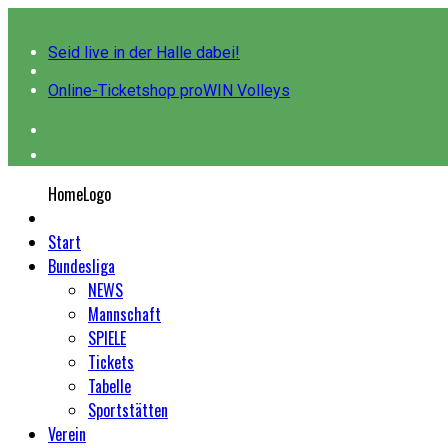
Seid live in der Halle dabei!
Online-Ticketshop proWIN Volleys
HomeLogo
Start
Bundesliga
NEWS
Mannschaft
SPIELE
Tickets
Tabelle
Sportstätten
Verein