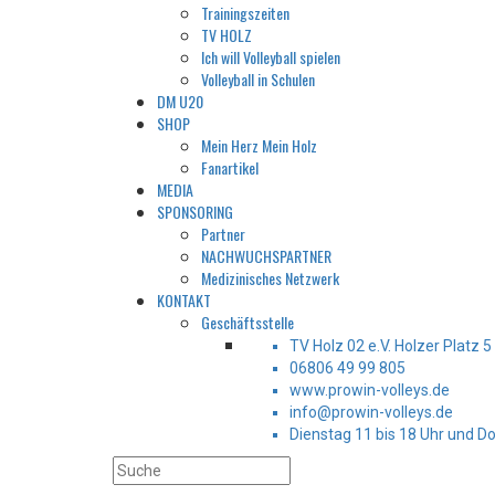
Trainingszeiten
TV HOLZ
Ich will Volleyball spielen
Volleyball in Schulen
DM U20
SHOP
Mein Herz Mein Holz
Fanartikel
MEDIA
SPONSORING
Partner
NACHWUCHSPARTNER
Medizinisches Netzwerk
KONTAKT
Geschäftsstelle
TV Holz 02 e.V. Holzer Platz 
06806 49 99 805
www.prowin-volleys.de
info@prowin-volleys.de
Dienstag 11 bis 18 Uhr und D