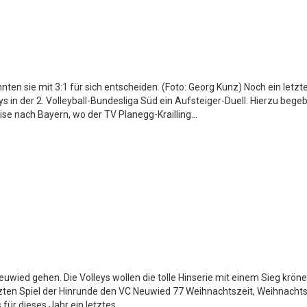
nnten sie mit 3:1 für sich entscheiden. (Foto: Georg Kunz) Noch ein letzt
ys in der 2. Volleyball-Bundesliga Süd ein Aufsteiger-Duell. Hierzu bege
e nach Bayern, wo der TV Planegg-Krailling...
uwied gehen. Die Volleys wollen die tolle Hinserie mit einem Sieg krönen
ten Spiel der Hinrunde den VC Neuwied 77 Weihnachtszeit, Weihnachts
ür dieses Jahr ein letztes...