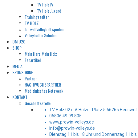
TV Holz IV
TV Holz Jugend
Trainingszeiten
TV HOLZ
Ich will Volleyball spielen
Volleyball in Schulen
DM U20
SHOP
Mein Herz Mein Holz
Fanartikel
MEDIA
SPONSORING
Partner
NACHWUCHSPARTNER
Medizinisches Netzwerk
KONTAKT
Geschäftsstelle
TV Holz 02 e.V. Holzer Platz 5 66265 Heusweil
06806 49 99 805
www.prowin-volleys.de
info@prowin-volleys.de
Dienstag 11 bis 18 Uhr und Donnerstag 11 bis