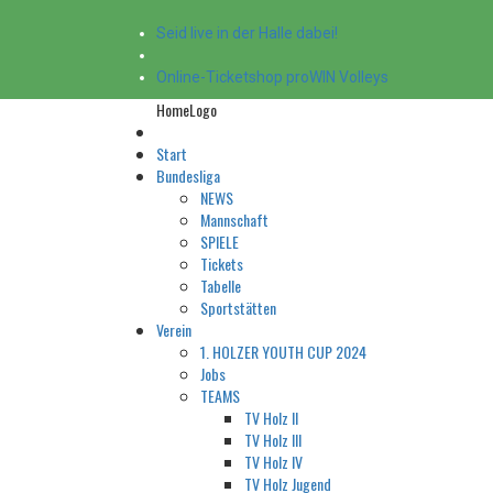
Seid live in der Halle dabei!
Online-Ticketshop proWIN Volleys
HomeLogo
Start
Bundesliga
NEWS
Mannschaft
SPIELE
Tickets
Tabelle
Sportstätten
Verein
1. HOLZER YOUTH CUP 2024
Jobs
TEAMS
TV Holz II
TV Holz III
TV Holz IV
TV Holz Jugend