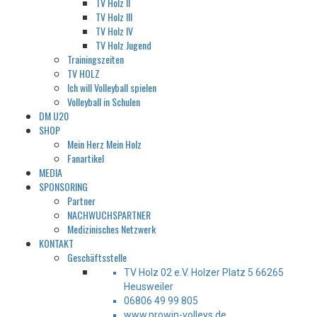
TV Holz II
TV Holz III
TV Holz IV
TV Holz Jugend
Trainingszeiten
TV HOLZ
Ich will Volleyball spielen
Volleyball in Schulen
DM U20
SHOP
Mein Herz Mein Holz
Fanartikel
MEDIA
SPONSORING
Partner
NACHWUCHSPARTNER
Medizinisches Netzwerk
KONTAKT
Geschäftsstelle
TV Holz 02 e.V. Holzer Platz 5 66265
Heusweiler
06806 49 99 805
www.prowin-volleys.de