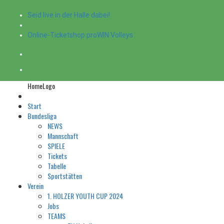
Seid live in der Halle dabei!
Online-Ticketshop proWIN Volleys
HomeLogo
Start
Bundesliga
NEWS
Mannschaft
SPIELE
Tickets
Tabelle
Sportstätten
Verein
1. HOLZER YOUTH CUP 2024
Jobs
TEAMS