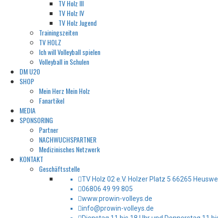
TV Holz III
TV Holz IV
TV Holz Jugend
Trainingszeiten
TV HOLZ
Ich will Volleyball spielen
Volleyball in Schulen
DM U20
SHOP
Mein Herz Mein Holz
Fanartikel
MEDIA
SPONSORING
Partner
NACHWUCHSPARTNER
Medizinisches Netzwerk
KONTAKT
Geschäftsstelle
TV Holz 02 e.V. Holzer Platz 5 66265 Heuswei
06806 49 99 805
www.prowin-volleys.de
info@prowin-volleys.de