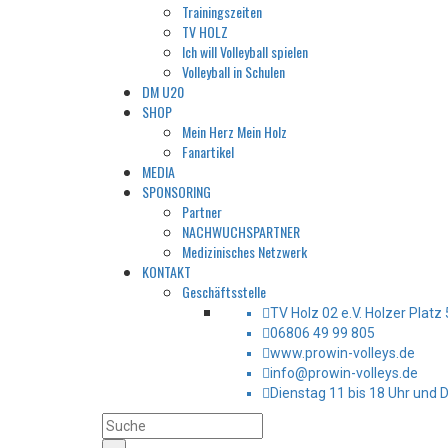
Trainingszeiten
TV HOLZ
Ich will Volleyball spielen
Volleyball in Schulen
DM U20
SHOP
Mein Herz Mein Holz
Fanartikel
MEDIA
SPONSORING
Partner
NACHWUCHSPARTNER
Medizinisches Netzwerk
KONTAKT
Geschäftsstelle
TV Holz 02 e.V. Holzer Plat
06806 49 99 805
www.prowin-volleys.de
info@prowin-volleys.de
Dienstag 11 bis 18 Uhr und 