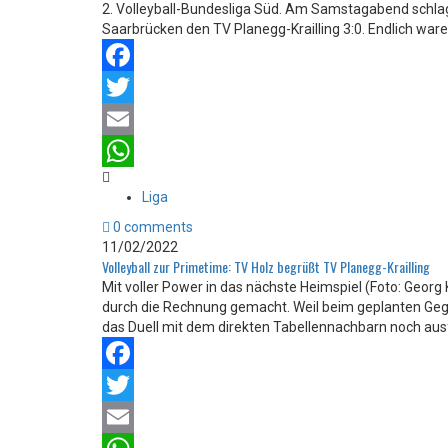
2. Volleyball-Bundesliga Süd. Am Samstagabend schlag
Saarbrücken den TV Planegg-Krailling 3:0. Endlich ware
Facebook
Twitter
Email
WhatsApp
Liga
0 comments
11/02/2022
Volleyball zur Primetime: TV Holz begrüßt TV Planegg-Krailling
Mit voller Power in das nächste Heimspiel (Foto: Geor
durch die Rechnung gemacht. Weil beim geplanten Geg
das Duell mit dem direkten Tabellennachbarn noch ausfa
Facebook
Twitter