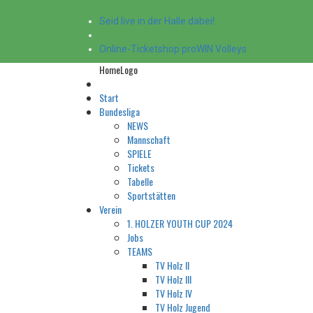
Seid live in der Halle dabei!
Online-Ticketshop proWIN Volleys
HomeLogo
Start
Bundesliga
NEWS
Mannschaft
SPIELE
Tickets
Tabelle
Sportstätten
Verein
1. HOLZER YOUTH CUP 2024
Jobs
TEAMS
TV Holz II
TV Holz III
TV Holz IV
TV Holz Jugend