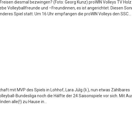
 Freisen diesmal bezwingen? (Foto: Georg Kunz) proWIN Volleys TV Holz
ebe Volleyballfreunde und –Freundinnen, es ist angerichtet. Diesen So
sonderes Spiel statt. Um 16 Uhr empfangen die proWIN Volleys den SSC...
haft mit MVP des Spiels in Lohhof, Lara Jülg (li.), nun etwas Zählbares
Volleyball-Bundesliga noch die Hälfte der 24 Saisonspiele vor sich. Mit 
den alle(!) zu Hause in...